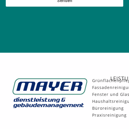
Senden
LEIST
Grünflächenpfle
Fassadenreinigu
Fenster und Gla
Haushaltsreinig
Büroreinigung
Praxisreinigung