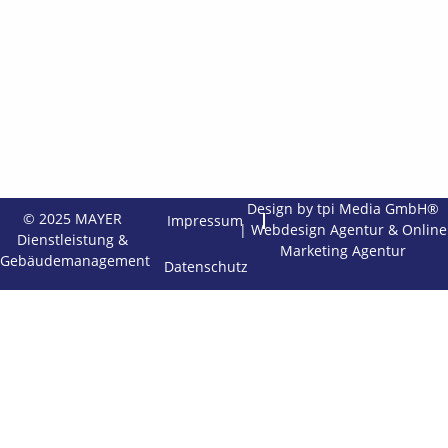
Design by tpi Media GmbH®
© 2025 MAYER
Impressum
|
Webdesign Agentur
&
Online
Dienstleistung &
Marketing Agentur
Gebäudemanagement
Datenschutz