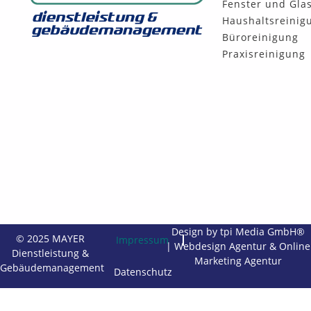
Fenster und Gla
Haushaltsreinig
Büroreinigung
Praxisreinigung
Design by tpi Media GmbH®
© 2025 MAYER
Impressum
|
Webdesign Agentur
&
Online
Dienstleistung &
Marketing Agentur
Gebäudemanagement
Datenschutz