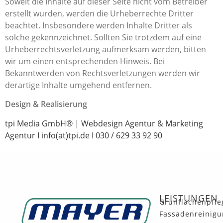
Soweit die Inhalte auf dieser Seite nicht vom Betreiber
erstellt wurden, werden die Urheberrechte Dritter
beachtet. Insbesondere werden Inhalte Dritter als
solche gekennzeichnet. Sollten Sie trotzdem auf eine
Urheberrechtsverletzung aufmerksam werden, bitten
wir um einen entsprechenden Hinweis. Bei
Bekanntwerden von Rechtsverletzungen werden wir
derartige Inhalte umgehend entfernen.
Design & Realisierung
tpi Media GmbH® |
Webdesign Agentur
&
Marketing
Agentur
I info(at)tpi.de I 030 / 629 33 92 90
LEISTUNGEN
Grünflächenpfle
Fassadenreinigu